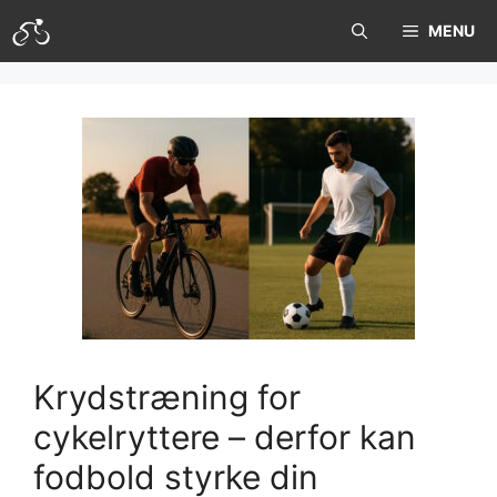
Hop
MENU
til
indhold
Kryds­træning for
cykelryttere – derfor kan
fodbold styrke din