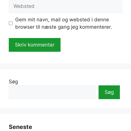
Websted
Gem mit navn, mail og websted i denne
browser til næste gang jeg kommenterer.
A
l
t
e
Søg
r
Søg
n
a
t
i
v
Seneste