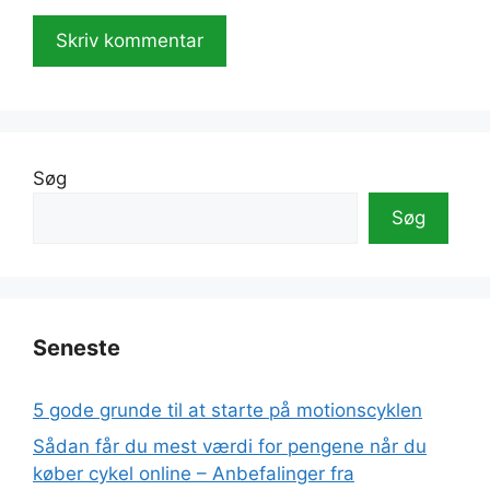
A
l
t
e
Søg
r
Søg
n
a
t
i
v
Seneste
e
:
5 gode grunde til at starte på motionscyklen
Sådan får du mest værdi for pengene når du
køber cykel online – Anbefalinger fra