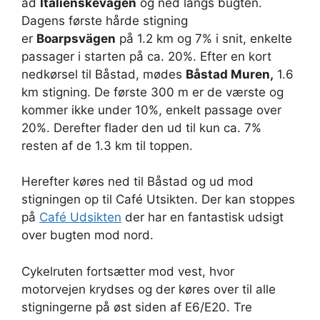
ad
Italienskevågen
og ned langs bugten.
Dagens første hårde stigning
er
Boarpsvägen
på 1.2 km og 7% i snit, enkelte
passager i starten på ca. 20%. Efter en kort
nedkørsel til Båstad, mødes
Båstad Muren,
1.6
km stigning. De første 300 m er de værste og
kommer ikke under 10%, enkelt passage over
20%. Derefter flader den ud til kun ca. 7%
resten af de 1.3 km til toppen.
Herefter køres ned til Båstad og ud mod
stigningen op til Café Utsikten. Der kan stoppes
på
Café Udsikten
der har en fantastisk udsigt
over bugten mod nord.
Cykelruten fortsætter mod vest, hvor
motorvejen krydses og der køres over til alle
stigningerne på øst siden af E6/E20. Tre