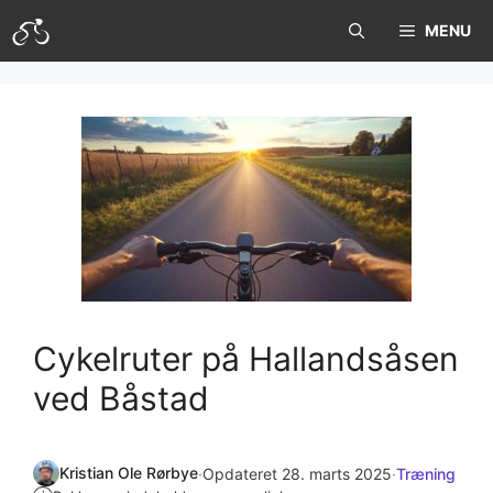
Hop
MENU
til
indhold
Cykelruter på Hallandsåsen
ved Båstad
Kristian Ole Rørbye
·
Opdateret 28. marts 2025
·
Træning