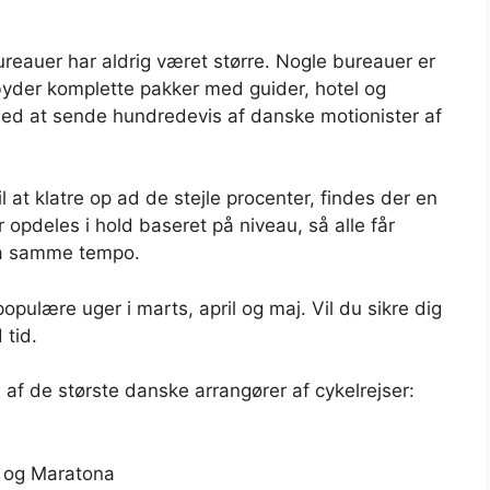
ureauer har aldrig været større. Nogle bureauer er
byder komplette pakker med guider, hotel og
med at sende hundredevis af danske motionister af
l at klatre op ad de stejle procenter, findes der en
r opdeles i hold baseret på niveau, så alle får
på samme tempo.
 populære uger i marts, april og maj. Vil du sikre dig
 tid.
 af de største danske arrangører af cykelrejser:
e og Maratona