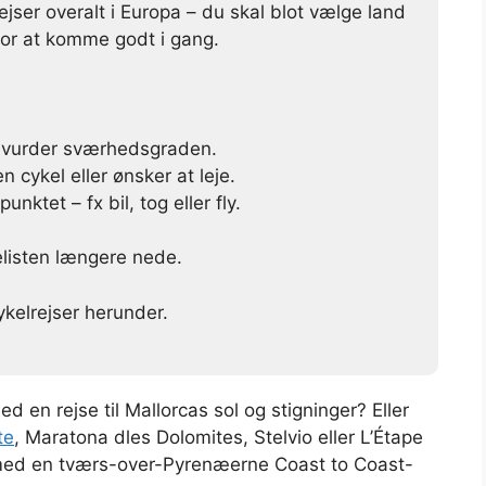
jser overalt i Europa – du skal blot vælge land
 for at komme godt i gang.
 vurder sværhedsgraden.
 cykel eller ønsker at leje.
unktet – fx bil, tog eller fly.
elisten længere nede.
ykelrejser herunder.
med en rejse til Mallorcas sol og stigninger? Eller
te
, Maratona dles Dolomites, Stelvio eller L’Étape
 med en tværs-over-Pyrenæerne Coast to Coast-