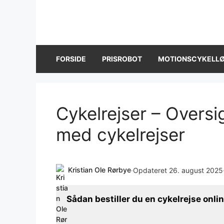
Hop
til
indhold
FORSIDE
PRISROBOT
MOTIONSCYKELL
Cykelrejser – Oversi
med cykelrejser
Kristian Ole Rørbye
·
Opdateret 26. august 2025
Sådan bestiller du en cykelrejse onli