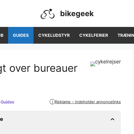
bikegeek
ØB
GUIDES
CYKELUDSTYR
CYKELFERIER
TRÆNI
gt over bureauer
·
Guides
Reklame – indeholder annoncelinks
i
ne