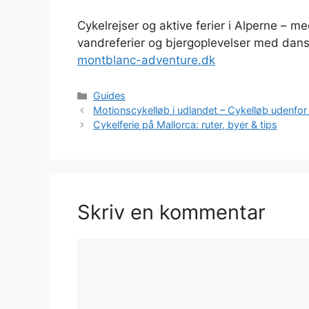
Cykelrejser og aktive ferier i Alperne –
vandreferier og bjergoplevelser med dans
montblanc-adventure.dk
Kategorier
Guides
Motionscykelløb i udlandet – Cykelløb udenfo
Cykelferie på Mallorca: ruter, byer & tips
Skriv en kommentar
Kommentar