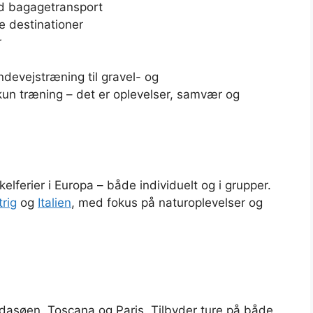
ed bagagetransport
e destinationer
r
andevejstræning til gravel- og
kun træning – det er oplevelser, samvær og
elferier i Europa – både individuelt og i grupper.
rig
og
Italien
, med fokus på naturoplevelser og
Gardasøen, Toscana og Paris. Tilbyder ture på både