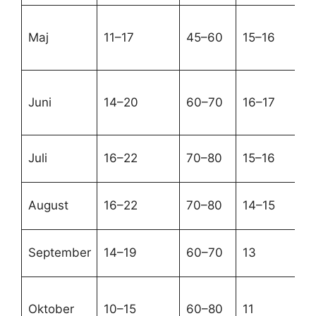
Bl
Maj
11–17
45–60
15–16
pe
cy
Lu
Juni
14–20
60–70
16–17
go
b
Va
Juli
16–22
70–80
15–16
la
S
August
16–22
70–80
14–15
sm
Mi
September
14–19
60–70
13
fæ
S
Oktober
10–15
60–80
11
ef