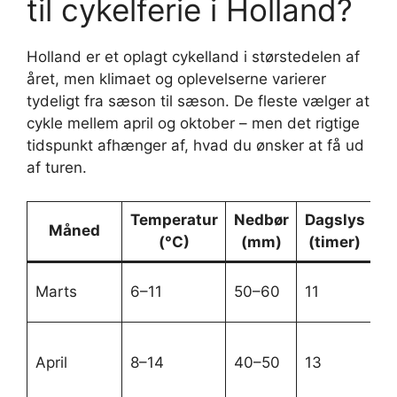
til cykelferie i Holland?
Holland er et oplagt cykelland i størstedelen af
året, men klimaet og oplevelserne varierer
tydeligt fra sæson til sæson. De fleste vælger at
cykle mellem april og oktober – men det rigtige
tidspunkt afhænger af, hvad du ønsker at få ud
af turen.
Temperatur
Nedbør
Dagslys
Måned
(°C)
(mm)
(timer)
Kø
Marts
6–11
50–60
11
bl
St
April
8–14
40–50
13
tu
kl