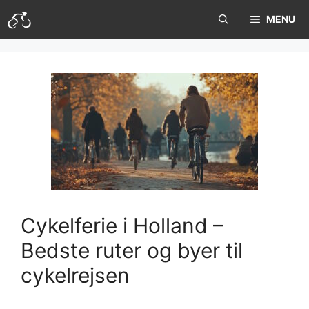
Hop
MENU
til
indhold
Cykelferie i Holland –
Bedste ruter og byer til
cykelrejsen