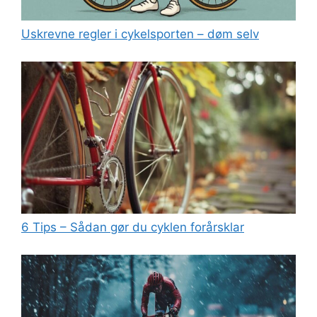
Uskrevne regler i cykelsporten – døm selv
6 Tips – Sådan gør du cyklen forårsklar