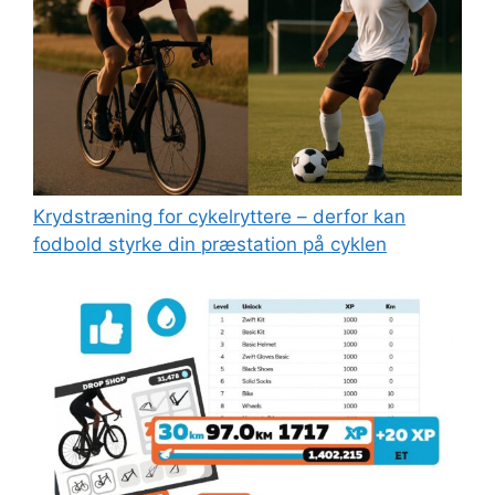
Kryds­træning for cykelryttere – derfor kan
fodbold styrke din præstation på cyklen