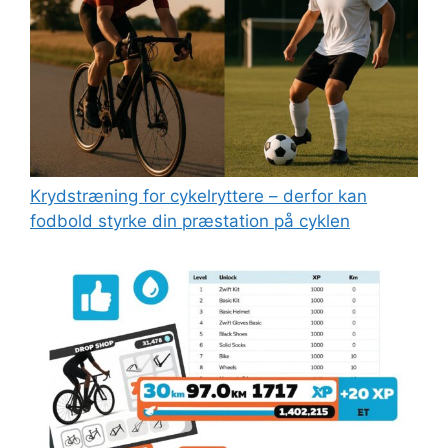
Kryds­træning for cykelryttere – derfor kan
fodbold styrke din præstation på cyklen