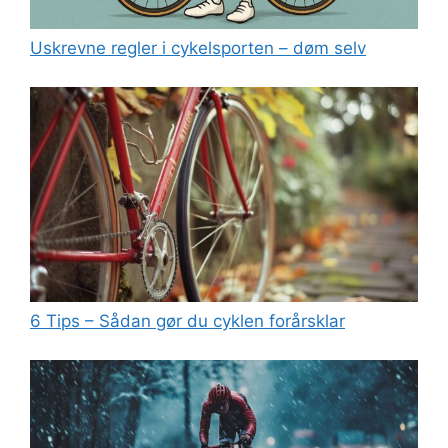
Uskrevne regler i cykelsporten – døm selv
6 Tips – Sådan gør du cyklen forårsklar